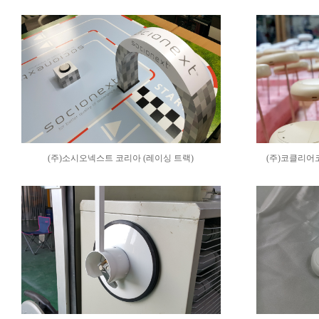
(주)소시오넥스트 코리아 (레이싱 트랙)
(주)코클리어