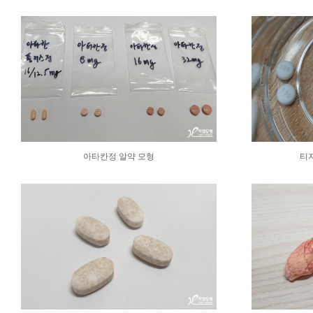
아타칸정 알약 모형
티