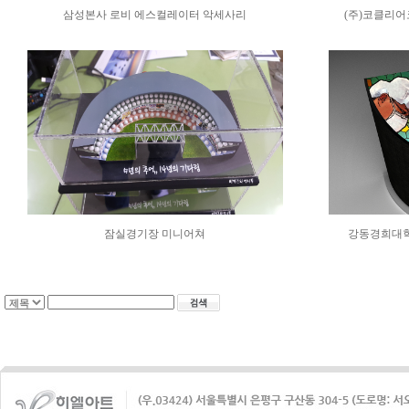
삼성본사 로비 에스컬레이터 악세사리
(주)코클리
잠실경기장 미니어쳐
강동경희대학