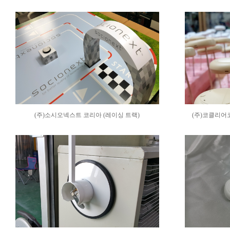
(주)소시오넥스트 코리아 (레이싱 트랙)
(주)코클리어