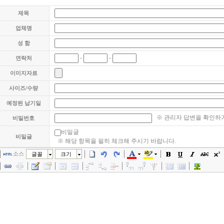
제목
업체명
성 함
-
-
연락처
이미지자료
사이즈/수량
예정된 납기일
※ 관리자 답변을 확인하기
비밀번호
비밀글
비밀글
※ 해당 항목을 필히 체크해 주시기 바랍니다.
소스
글꼴
크기